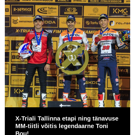
X-Triali Tallinna etapi ning tänavuse
MM-tiitli võitis legendaarne Toni
Bou!