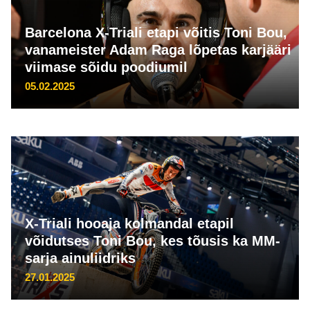
Barcelona X-Triali etapi võitis Toni Bou,
vanameister Adam Raga lõpetas karjääri
viimase sõidu poodiumil
05.02.2025
X-Triali hooaja kolmandal etapil
võidutses Toni Bou, kes tõusis ka MM-
sarja ainuliidriks
27.01.2025