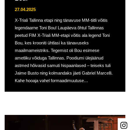
27.04.2025
X-Triali Tallinna etapi ning tänavuse MM-tiitli võitis
legendaarne Toni Bou! Laupäeva õhtul Tallinnas
peetud FIM X-Triali MM-etapi võitis ala legend Toni
Bou, kes krooniti ühtlasi ka tänavuseks
maailmameistriks. Tegemist oli Bou esimese
ametliku võiduga Tallinnas. Poodiumi ülejäänud
astmed hõivasid samuti hispaanlased – teiseks tuli
Jaime Busto ning kolmandaks jäeti Gabriel Marcelli.
Kahe hooaja vahel formaadimuutuse…