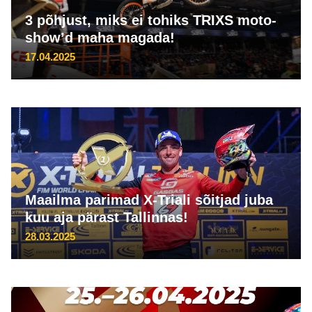
3 põhjust, miks ei tohiks TRIXS moto-
show’d maha magada!
17.04.2025
Maailma parimad X-Triali sõitjad juba
kuu aja pärast Tallinnas!
28.03.2025