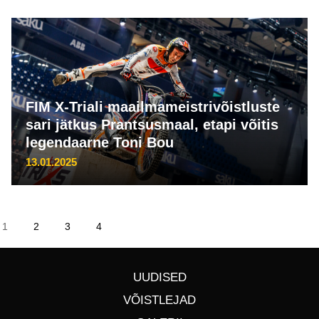
FIM X-Triali maailmameistrivõistluste
sari jätkus Prantsusmaal, etapi võitis
legendaarne Toni Bou
13.01.2025
1
2
3
4
UUDISED
VÕISTLEJAD