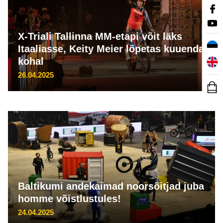
X-Triali Tallinna MM-etapi võit läks
Itaaliasse, Keity Meier lõpetas kuuendal
kohal
26.04.2025
Baltikumi andekaimad noorsõitjad juba
homme võistlustules!
24.04.2025