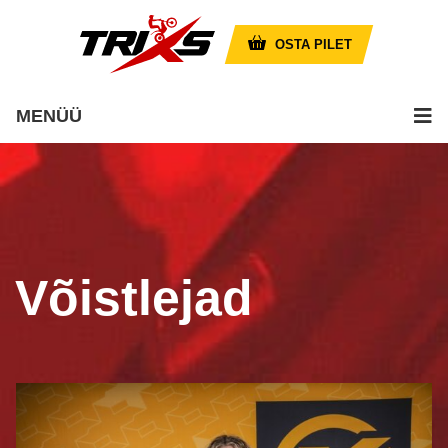
OSTA PILET
MENÜÜ
Võistlejad