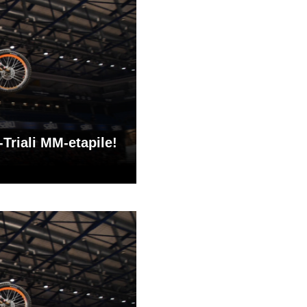
-Triali MM-etapile!