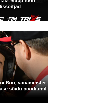
li MM-etapp toob
issõitjad
Toni Bou, vanameister
mase sõidu poodiumil