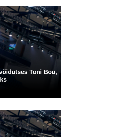
 võidutses Toni Bou,
iks