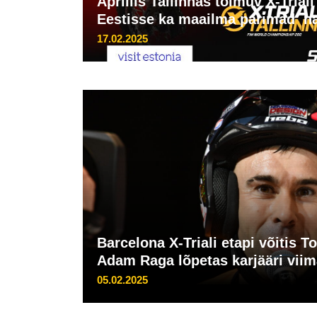
Aprillis Tallinnas toimuv X-Tria
Eestisse ka maailma parimad na
17.02.2025
Barcelona X-Triali etapi võitis 
Adam Raga lõpetas karjääri vii
05.02.2025