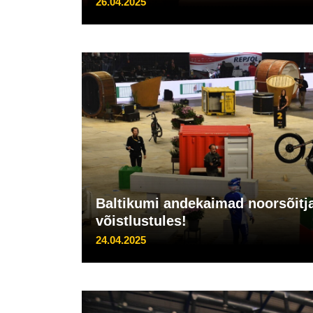
26.04.2025
Baltikumi andekaimad noorsõit
võistlustules!
24.04.2025