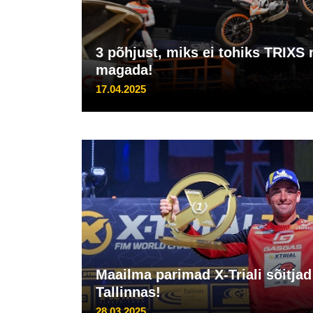
3 põhjust, miks ei tohiks TRIX
magada!
17.04.2025
Maailma parimad X-Triali sõitjad
Tallinnas!
28.03.2025