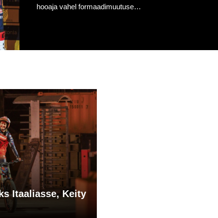
hooaja vahel formaadimuutuse…
ks Itaaliasse, Keity