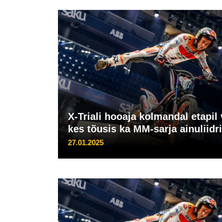
X-Triali hooaja kolmandal etapil
kes tõusis ka MM-sarja ainuliidr
27.01.2025