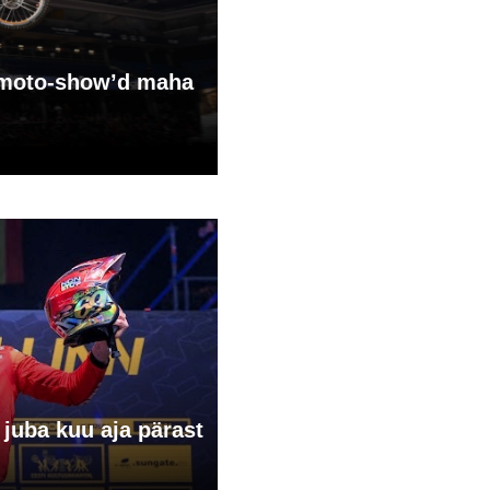
S moto-show’d maha
 juba kuu aja pärast