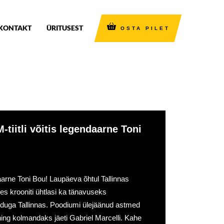
KONTAKT
ÜRITUSEST
OSTA PILET
-tiitli võitis legendaarne Toni
ndaarne Toni Bou! Laupäeva õhtul Tallinnas
kes krooniti ühtlasi ka tänavuseks
iduga Tallinnas. Poodiumi ülejäänud astmed
ning kolmandaks jäeti Gabriel Marcelli. Kahe