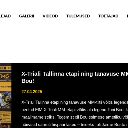
LEJAD
GALERII
VIDEOD
TULEMUSED
TOETAJAD
X-Triali Tallinna etapi ning tänavuse MM
Bou!
27.04.2025
X-Triali Tallinna etapi ning tänavuse MM-tiitli võitis lege
peetud FIM X-Triali MM-etapi võitis ala legend Toni Bou, 
maailmameistriks. Tegemist oli Bou esimese ametliku võ
hõivasid samuti hispaanlased – teiseks tuli Jaime Busto 