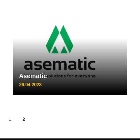
Asematic
26.04.2023
1
2