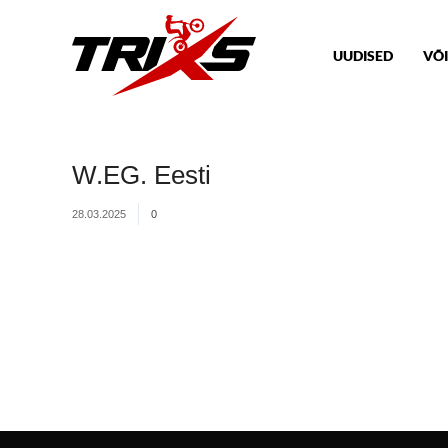
UUDISED
VÕI
W.EG. Eesti
28.03.2025
0