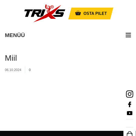
OSTA PILET
MENÜÜ
Miil
06.10.2024
0