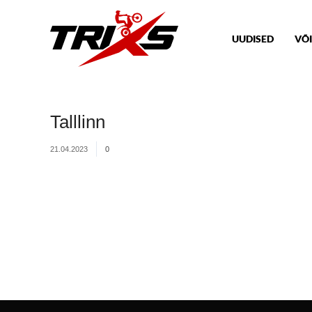
UUDISED
VÕI
Talllinn
21.04.2023
0