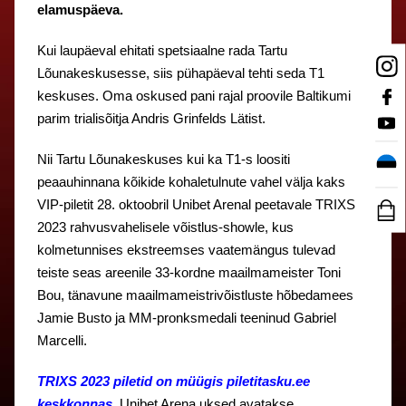
elamuspäeva.
Kui laupäeval ehitati spetsiaalne rada Tartu
Lõunakeskusesse, siis pühapäeval tehti seda T1
keskuses. Oma oskused pani rajal proovile Baltikumi
parim trialisõitja Andris Grinfelds Lätist.
Nii Tartu Lõunakeskuses kui ka T1-s loositi
peaauhinnana kõikide kohaletulnute vahel välja kaks
VIP-piletit 28. oktoobril Unibet Arenal peetavale TRIXS
2023 rahvusvahelisele võistlus-showle, kus
kolmetunnises ekstreemses vaatemängus tulevad
teiste seas areenile 33-kordne maailmameister Toni
Bou, tänavune maailmameistrivõistluste hõbedamees
Jamie Busto ja MM-pronksmedali teeninud Gabriel
Marcelli.
TRIXS 2023 piletid on müügis piletitasku.ee
keskkonnas
, Unibet Arena uksed avatakse