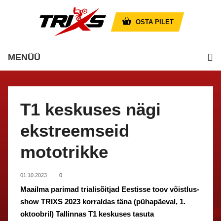
OSTA PILET
MENÜÜ
T1 keskuses nägi
ekstreemseid
mototrikke
01.10.2023
0
Maailma parimad trialisõitjad Eestisse toov võistlus-
show TRIXS 2023 korraldas täna (pühapäeval, 1.
oktoobril) Tallinnas T1 keskuses tasuta