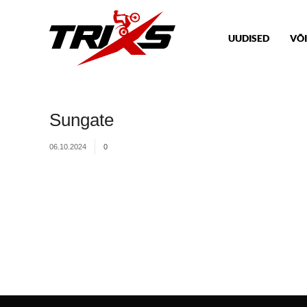
UUDISED
VÕI
Sungate
06.10.2024
0