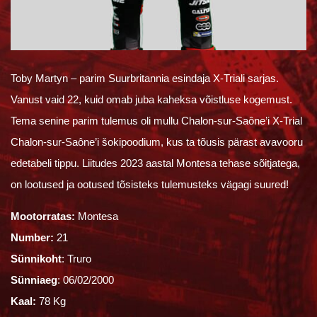
Toby Martyn – parim Suurbritannia esindaja X-Triali sarjas.
Vanust vaid 22, kuid omab juba kaheksa võistluse kogemust.
Tema senine parim tulemus oli mullu Chalon-sur-Saône’i X-Trial
Chalon-sur-Saône’i šokipoodium, kus ta tõusis pärast avavooru
edetabeli tippu. Liitudes 2023 aastal Montesa tehase sõitjatega,
on lootused ja ootused tõsisteks tulemusteks vägagi suured!
Mootorratas:
Montesa
Number:
21
Sünnikoht
: Truro
Sünniaeg
: 06/02/2000
Kaal:
78 Kg